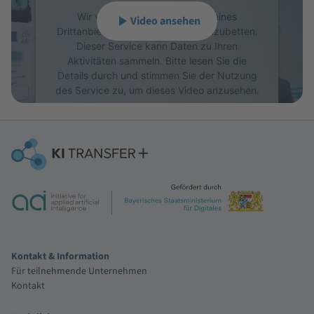
Wir verwenden einen Service eines
Video ansehen
Drittanbieters, um Videoinhalte einzubetten.
Dieser Service kann Daten zu Ihren
Aktivitäten sammeln. Bitte lesen Sie die
Details durch und stimmen Sie der Nutzung
des Service zu, um dieses Video anzusehen.
Mehr Informationen
Akzeptieren
powered by
Usercentrics Consent Management Platform
Kontakt & Information
Für teilnehmende Unternehmen
Kontakt