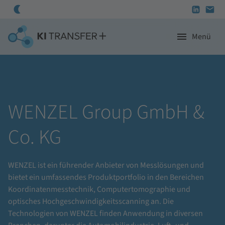
Menü
Programm
Startseite
Projekte 2021-2025
WENZEL Group GmbH & Co. KG
KI-Regionalzentren
WENZEL Group GmbH &
Unternehmen
Co. KG
Projekte
WENZEL ist ein führender Anbieter von Messlösungen und
bietet ein umfassendes Produktportfolio in den Bereichen
Koordinatenmesstechnik, Computertomographie und
optisches Hochgeschwindigkeitsscanning an. Die
Technologien von WENZEL finden Anwendung in diversen