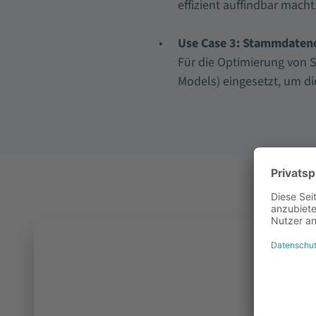
effizient auffindbar macht
Use Case 3: Stammdaten
Für die Optimierung von 
Models) eingesetzt, um di