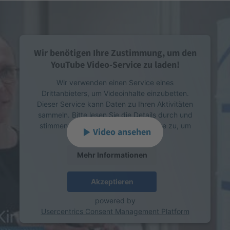
Wir benötigen Ihre Zustimmung, um den
YouTube Video-Service zu laden!
Wir verwenden einen Service eines
Drittanbieters, um Videoinhalte einzubetten.
Dieser Service kann Daten zu Ihren Aktivitäten
sammeln. Bitte lesen Sie die Details durch und
stimmen Sie der Nutzung des Service zu, um
Video ansehen
dieses Video anzusehen.
Mehr Informationen
Akzeptieren
powered by
Usercentrics Consent Management Platform