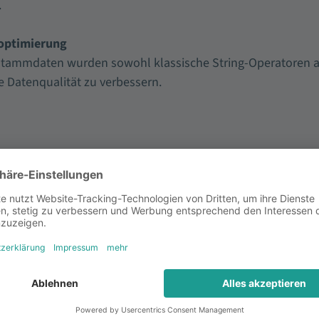
.
optimierung
Stammdaten wurden sowohl klassische String-Operatoren a
e Datenqualität zu verbessern.