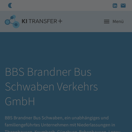
Menü
Programm
Startseite
Projekte 2021-2025
KI-Regionalzentren
BBS Brandner Bus Schwaben Verkehrs GmbH
BBS Brandner Bus
Unternehmen
Schwaben Verkehrs
Projekte
GmbH
BBS Brandner Bus Schwaben, ein unabhängiges und
familiengeführtes Unternehmen mit Niederlassungen in